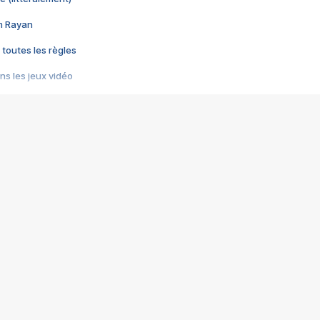
im Rayan
 toutes les règles
s les jeux vidéo
us choquant de Rockstar ? - Le scandale BULLY
e plus moche de Steam
du RÊVE tourne au CAUCHEMAR
pendant 8 heures
it… à tort
umiliés par un jeu vidéo
ire - Final Fantasy 8
ti un empire - Age of Empires
story DOFUS