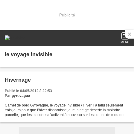
Publicité
MENU
le voyage invisible
Hivernage
Publié le 04/05/2012 à 22:53
Par
gyrovague
Carnet de bord Gyrovague, le voyage invisible / Hiver Il a fallu seulement
trois jours pour que l’hiver disparaisse, que la neige déserte la moindre
parcelle, que les mouches s’activent à nouveau sur les crottes de moutons…
Je suis désemparé devant le...